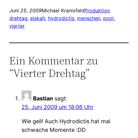
Juni 25, 2009
Michael Kranixfeld
Produktion
drehtag
, 
eiskalt
, 
hydrodictis
, 
menschen
, 
pool
, 
vierter
Ein Kommentar zu
“Vierter Drehtag”
Bastian
sagt:
25. Juni 2009 um 18:06 Uhr
Wie geil! Auch Hydrodictis hat mal
schwache Momente :DD